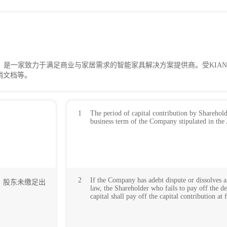
any 成立于1983年，是一家致力于满足商业与家居需求的智能家具解决方案提供商。受K
销文档等。
1
The period of capital contribution by Sharehold
。
business term of the Company stipulated in the 
2
If the Company has adebt dispute or dissolves a
，股东未缴足出
law, the Shareholder who fails to pay off the deb
capital shall pay off the capital contribution at f