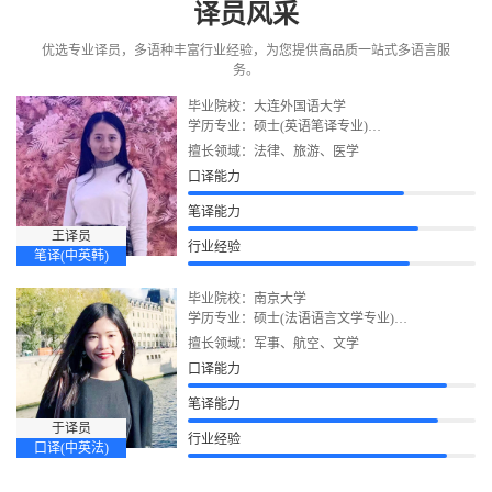
译员风采
优选专业译员，多语种丰富行业经验，为您提供高品质一站式多语言服
务。
毕业院校：大连外国语大学
学历专业：硕士(英语笔译专业)
语言证书：韩国语能力考试TOPIK6级、TOEIC托
擅长领域：法律、旅游、医学
业、大学英语六级
口译能力
笔译能力
王译员
行业经验
笔译(中英韩)
毕业院校：南京大学
学历专业：硕士(法语语言文学专业)
语言证书：法语专业八级、CATTI法语二级口译&
擅长领域：军事、航空、文学
笔译、DALF C2、大学英语六级
口译能力
笔译能力
于译员
行业经验
口译(中英法)