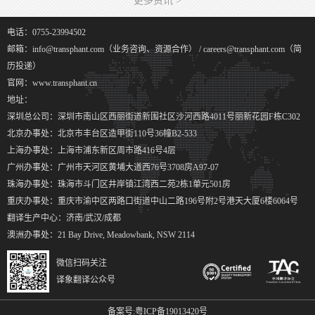
更多资讯 >
电话：0755-23994502
邮箱：info@transphant.com（业务咨询、资源合作） / careers@transphant.com（简
历投递）
官网：www.transphant.cn
地址：
深圳总公司：深圳市南山区西丽街道新围社区沙河西路4011号丽新花园F栋C302
北京办事处：北京市丰台区造甲街110号36幢B2-533
上海办事处：上海市浦东新区周市路416号4层
广州办事处：广州市天河区黄埔大道西76号3708房A97-07
珠海办事处：珠海市斗门区井岸镇江湾西二苑2栋1单元501房
重庆办事处：重庆市渝中区两路口街道中山二路196号附2号港天大厦6楼6064号
翻译生产中心：济南/武汉/成都
澳洲办事处：21 Bay Drive, Meadowbank, NSW 2114
微信扫码关注
译象翻译公众号
备案号:
粤ICP备19013420号