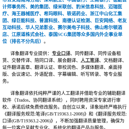
计师事务所、美的集团、绿米联创、豹米信息科技、迈瑞医
疗、海王器械医疗、希玛眼科、轶诺药业、浙江中山化工集
团、绿巨能科技、普渡科技、南德认证检测、巨安网络、老友
互动科技、华人兄弟影业、赛尔美电子科技、佛山希尔顿酒
店、江原道株式会社、泰国SCG集团等众多国内外企事业单
位（排名不分先后）
。
译象翻译专业提供：
专业口译
、同传翻译、同传设备租
赁、交替传译、陪同口译、展会翻译、
人工笔译
、文档翻译、
证件翻译盖章、翻译认证、审校润色、多媒体翻译、桌面排
版、会议速记、外语配音、字幕编辑、听写转录、等专业服
务。
译象翻译依托纯粹严谨的人工翻译并借助专业的辅助翻译
软件（Trados、协同翻译系统），同时聘用资深专家进行审
校、承诺后续免费修改服务。自创立以来，译象始终严格执行
《翻译服务规范:笔译(GB/T19363.1-2008)》和《翻译服务规范:
口译(GB/T19363.2-2006)》，不断加强翻译质量管理，确保为
每一位客户呈献专业化、系统化的翻译产品与服务。