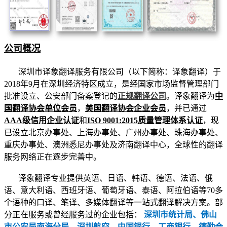
公司概况
深圳市译象翻译服务有限公司（以下简称：译象翻译）于
2018年9月在深圳经济特区成立，是经国家市场监督管理部门
批准设立、公安部门备案登记的
正规翻译公司
。译象翻译为
中
国翻译协会单位会员
，
美国翻译协会企业会员
，并已通过
AAA级信用企业认证
和
ISO 9001:2015质量管理体系认证
，现
已设立北京办事处、上海办事处、
广州办事处、
珠海办事处、
重庆办事处、澳洲悉尼办事处及
济南翻译中心
，全球性的翻译
服务网络正在逐步完善中。
译象翻译专业提供英语、日语、韩语、德语、法语、俄
语、意大利语、西班牙语、葡萄牙语、泰语、阿拉伯语等70多
个语种的口译、笔译、多媒体翻译等一站式翻译解决方案。部
分正在服务或曾经服务过的企业包括：
深圳市统计局、佛山
市公安局南海分局、深圳航空、中国银行、工商银行、德勤会