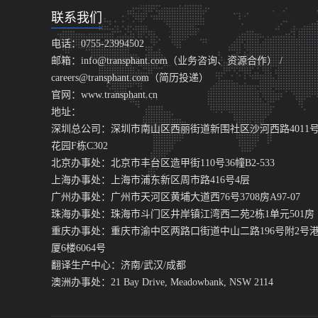
联系我们
电话：0755-23994502
邮箱：info@transphant.com（业务咨询、资源合作） /
careers@transphant.com（简历投递）
官网：www.transphant.cn
地址：
深圳总公司：深圳市南山区西丽街道新围社区沙河西路4011
花园F栋C302
北京办事处：北京市丰台区造甲街110号36幢B2-533
上海办事处：上海市浦东新区周市路416号4层
广州办事处：广州市天河区黄埔大道西76号3708房A97-07
珠海办事处：珠海市斗门区井岸镇江湾西二苑2栋1单元501房
重庆办事处：重庆市渝中区两路口街道中山二路196号附2号
厦6楼6064号
翻译生产中心：济南/武汉/成都
澳洲办事处：21 Bay Drive, Meadowbank, NSW 2114