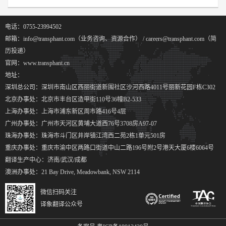
电话：0755-23994502
邮箱：info@transphant.com（业务咨询、资源合作） / careers@transphant.com（简
历投递）
官网：www.transphant.cn
地址：
深圳总公司：深圳市南山区西丽街道新围社区沙河西路4011号丽新花园F栋C302
北京办事处：北京市丰台区造甲街110号36幢B2-533
上海办事处：上海市浦东新区周市路416号4层
广州办事处：广州市天河区黄埔大道西76号3708房A97-07
珠海办事处：珠海市斗门区井岸镇江湾西二苑2栋1单元501房
重庆办事处：重庆市渝中区两路口街道中山二路196号附2号港天大厦6楼6064号
翻译生产中心：济南/武汉/成都
澳洲办事处：21 Bay Drive, Meadowbank, NSW 2114
微信扫码关注
译象翻译公众号