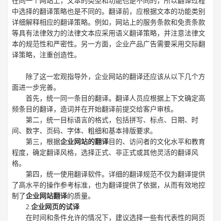
在同一个网站上，文本的类型和功能也是不同的，所以翻译过程
中选择的翻译策略也是不同的。翻译前，应根据文本的功能类别
详细解释相应的翻译策略。例如，网站上的服务条款和免责条款
等具有法律效力的法律文本应采用语义翻译策略，并注意法律文
本的规范性和严密性。另一方面，企业产品广告需要采用交际翻
译策略，注重创造性。
除了这一宏观指导外，企业网站的翻译还应该从以下几个方
面进一步完善。
首先，统一同一条目的翻译。翻译人员应根据上下文确定高
频条目的翻译，造词并在开始翻译前提交给客户审核。
第二，统一目标语言的格式，包括拼写、标点、日期、时
间、数字、页码、字体、粗细和基本排版要求。
第三，根据
企业网站的翻译
目的、访问者的文化水平和教育
程度，确定翻译风格，选择正式、非正式或其他灵活的翻译风
格。
第四，统一使用翻译软件。详细的翻译规范不仅为翻译提供
了高水平的操作参考标准，也为翻译提供了依据，从而有效地控
制了
企业网站翻译
的质量。
2.
企业网页的试译
在时间和条件允许的情况下，建议选择一些有代表性的网页