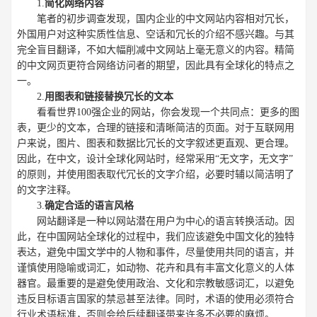
1.
简化网络内容
笔者的初步调查发现，国内企业的中文网站内容相对冗长，
外国用户对这种实质性信息、空话和冗长的介绍不感兴趣。与其
完全盲目翻译，不如大幅削减中文网站上毫无意义的内容。精简
的中文网页更符合网络访问者的期望，因此具有全球化的特点之
一。
2.
用图表和链接替换冗长的文本
看看世界100强企业的网站，你会发现一个共同点：更多的图
表，更少的文本，合理的链接和清晰简洁的页面。对于互联网用
户来说，图片、图表和数据比冗长的文字叙述更直观、更合理。
因此，在中文，设计全球化网站时，经常采用“无文字，无文字”
的原则，并使用图表取代冗长的文字介绍，必要时辅以简洁明了
的文字注释。
3.
确定合适的语言风格
网站翻译是一种以网站潜在用户为中心的语言转换活动。因
此，在中国网站全球化的过程中，我们应该避免中国文化的独特
表达，避免中国文学中的人物和事件，尽量使用共同的语言，并
谨慎使用隐喻或词汇，如动物、花卉和具有丰富文化意义的人体
器官。最重要的是避免使用政治、文化和宗教敏感词汇，以避免
违反目标语言国家的禁忌甚至法律。同时，术语的使用必须符合
行业术语标准，否则会给后续翻译带来许多不必要的麻烦。