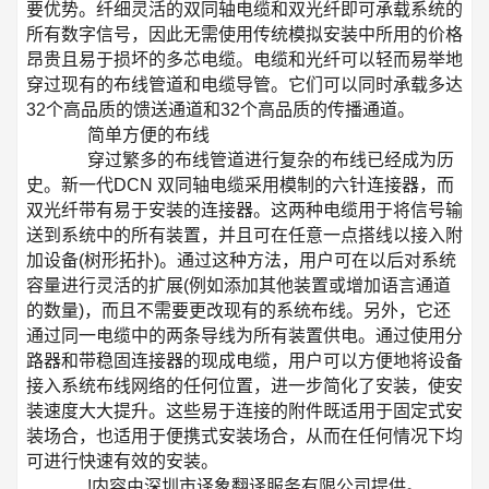
要优势。纤细灵活的双同轴电缆和双光纤即可承载系统的
所有数字信号，因此无需使用传统模拟安装中所用的价格
昂贵且易于损坏的多芯电缆。电缆和光纤可以轻而易举地
穿过现有的布线管道和电缆导管。它们可以同时承载多达
32个高品质的馈送通道和32个高品质的传播通道。
简单方便的布线
穿过繁多的布线管道进行复杂的布线已经成为历
史。新一代DCN 双同轴电缆采用模制的六针连接器，而
双光纤带有易于安装的连接器。这两种电缆用于将信号输
送到系统中的所有装置，并且可在任意一点搭线以接入附
加设备(树形拓扑)。通过这种方法，用户可在以后对系统
容量进行灵活的扩展(例如添加其他装置或增加语言通道
的数量)，而且不需要更改现有的系统布线。另外，它还
通过同一电缆中的两条导线为所有装置供电。通过使用分
路器和带稳固连接器的现成电缆，用户可以方便地将设备
接入系统布线网络的任何位置，进一步简化了安装，使安
装速度大大提升。这些易于连接的附件既适用于固定式安
装场合，也适用于便携式安装场合，从而在任何情况下均
可进行快速有效的安装。
!内容由深圳市译象翻译服务有限公司提供。