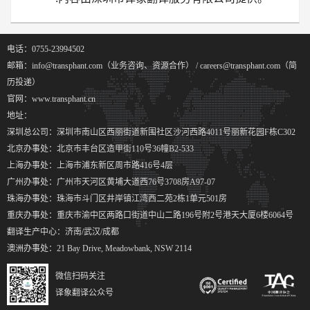
电话：0755-23994502
邮箱：info@transphant.com（业务咨询、资源合作） / careers@transphant.com（简
历投递）
官网：www.transphant.cn
地址：
深圳总公司：深圳市南山区西丽街道新围社区沙河西路4011号丽新花园F栋C302
北京办事处：北京市丰台区造甲街110号36幢B2-533
上海办事处：上海市浦东新区周市路416号4层
广州办事处：广州市天河区黄埔大道西76号3708房A97-07
珠海办事处：珠海市斗门区井岸镇江湾西二苑2栋1单元501房
重庆办事处：重庆市渝中区两路口街道中山二路196号附2号港天大厦6楼6064号
翻译生产中心：济南/武汉/成都
澳洲办事处：21 Bay Drive, Meadowbank, NSW 2114
微信扫码关注
译象翻译公众号