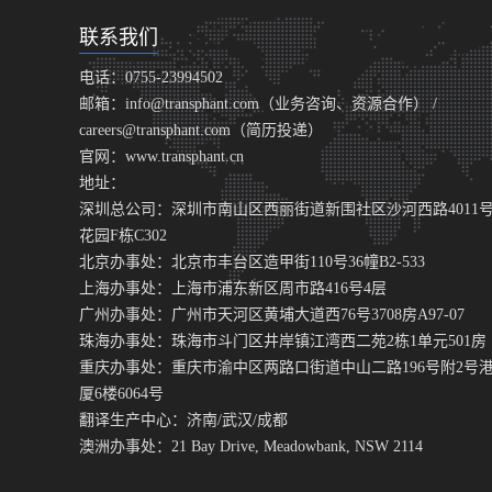
联系我们
电话：0755-23994502
邮箱：info@transphant.com（业务咨询、资源合作） /
careers@transphant.com（简历投递）
官网：www.transphant.cn
地址：
深圳总公司：深圳市南山区西丽街道新围社区沙河西路4011
花园F栋C302
北京办事处：北京市丰台区造甲街110号36幢B2-533
上海办事处：上海市浦东新区周市路416号4层
广州办事处：广州市天河区黄埔大道西76号3708房A97-07
珠海办事处：珠海市斗门区井岸镇江湾西二苑2栋1单元501房
重庆办事处：重庆市渝中区两路口街道中山二路196号附2号
厦6楼6064号
翻译生产中心：济南/武汉/成都
澳洲办事处：21 Bay Drive, Meadowbank, NSW 2114