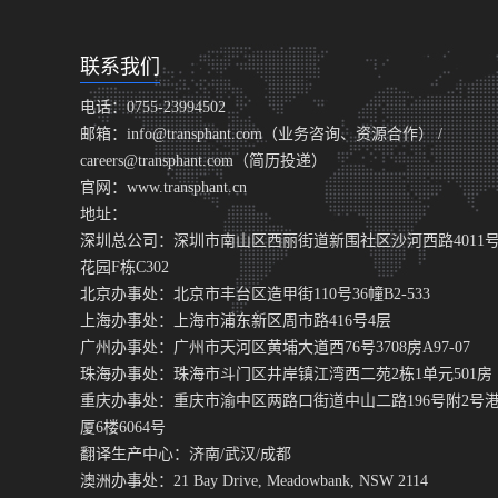
联系我们
电话：0755-23994502
邮箱：info@transphant.com（业务咨询、资源合作） /
careers@transphant.com（简历投递）
官网：www.transphant.cn
地址：
深圳总公司：深圳市南山区西丽街道新围社区沙河西路4011
花园F栋C302
北京办事处：北京市丰台区造甲街110号36幢B2-533
上海办事处：上海市浦东新区周市路416号4层
广州办事处：广州市天河区黄埔大道西76号3708房A97-07
珠海办事处：珠海市斗门区井岸镇江湾西二苑2栋1单元501房
重庆办事处：重庆市渝中区两路口街道中山二路196号附2号
厦6楼6064号
翻译生产中心：济南/武汉/成都
澳洲办事处：21 Bay Drive, Meadowbank, NSW 2114