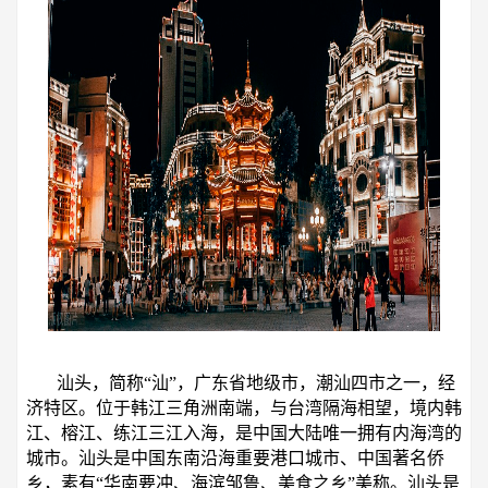
汕头，简称“汕”，广东省地级市，潮汕四市之一，经
济特区。位于韩江三角洲南端，与台湾隔海相望，境内韩
江、榕江、练江三江入海，是中国大陆唯一拥有内海湾的
城市。汕头是中国东南沿海重要港口城市、中国著名侨
乡，素有“华南要冲、海滨邹鲁、美食之乡”美称。汕头是