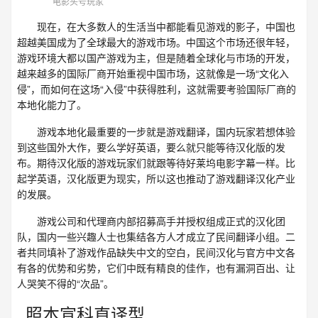
电影头号玩家
现在，在大多数人的生活当中都能看见游戏的影子，中国也
超越美国成为了全球最大的游戏市场。中国这个市场还很年轻，
游戏环境大都以国产游戏为主，但是随着全球化与市场的开发，
越来越多的国际厂商开始重视中国市场，这就像是一场“文化入
侵”，而如何在这场“入侵”中获得胜利，这就需要考验国际厂商的
本地化能力了。
游戏本地化最重要的一步就是游戏翻译，国内玩家若想体验
到这些国外大作，要么学好英语，要么就只能等待汉化版的发
布。期待汉化版的游戏玩家们就跟等待好莱坞电影字幕一样。比
起学英语，汉化版更为现实，所以这也推动了游戏翻译汉化产业
的发展。
游戏公司和代理商内部招募高手并授权组成正式的汉化团
队，国内一些兴趣人士也集结各方人才成立了民间翻译小组。二
者共同填补了游戏作品缺失中文的空白，民间汉化与官方中文各
有各的优势和劣势，它们中既有精良的佳作，也有漏洞百出、让
人哭笑不得的“次品”。
照本宣科直译型