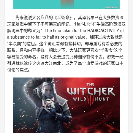
先来说说大名鼎鼎的《半条命》，其译名早已在大多数资深
玩家脑海中留下了不可磨灭的印记。“Half-Life”在牛津高阶英汉双
解词典中的释义为：The time taken for the RADIOACTIVITY of
a substance to fall to half its original value，翻译过来大致就是
“半衰期”的意思。这个词汇看似有些科幻，却与游戏有着必要的
联系，且和内容相符。相比之下，大陆玩家更喜欢“半条命”这个
容易接受的命名，没有人会去追究此种翻译有何不妥，游戏一经
引进就以讹传讹火遍大江南北，成为了每个热爱游戏的玩家口中
讨论的焦点。