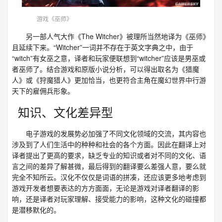
游戏《巫师》
另一部人气大作《The Witcher》被理所当然地译为《巫师》
且延续下来。“Witcher”一词并不存在于英文字典之中，由于
“witch”有女巫之意，译者和玩家便联想到“witcher”应该是男巫或
者巫师了。结合游戏和原版小说分析，可以得出取名为《猎魔
人》或《狩魔猎人》更加恰当，也更符合主角在魔幻世界中行游
天下的雇佣兵形象。
知识、文化差异型
电子游戏的发展势必加强了不同文化领域的交流，其内容也
涉及到了人们生活中的种种和社会的各个方面。因此在翻译上对
译者提出了更高的要求，缺乏专业的知识或者对不同的文化、语
言之间的差异了解甚微，最后得到的翻译要么差强人意，要么就
完全不知所云。汉化不仅仅是词语的拼凑，还应该更多地考虑到
游戏开发者想要表达的方方面面，无论是游戏对译者翻译的影
响，还是译者对玩家理解、接受能力的影响，这种文化的碰撞都
是潜移默化的。