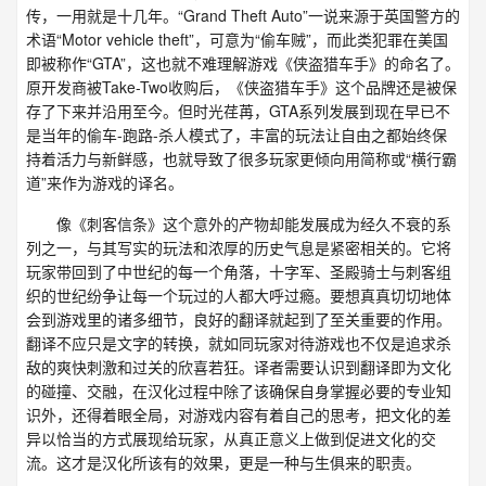
传，一用就是十几年。“Grand Theft Auto”一说来源于英国警方的
术语“Motor vehicle theft”，可意为“偷车贼”，而此类犯罪在美国
即被称作“GTA”，这也就不难理解游戏《侠盗猎车手》的命名了。
原开发商被Take-Two收购后，《侠盗猎车手》这个品牌还是被保
存了下来并沿用至今。但时光荏苒，GTA系列发展到现在早已不
是当年的偷车-跑路-杀人模式了，丰富的玩法让自由之都始终保
持着活力与新鲜感，也就导致了很多玩家更倾向用简称或“横行霸
道”来作为游戏的译名。
像《刺客信条》这个意外的产物却能发展成为经久不衰的系
列之一，与其写实的玩法和浓厚的历史气息是紧密相关的。它将
玩家带回到了中世纪的每一个角落，十字军、圣殿骑士与刺客组
织的世纪纷争让每一个玩过的人都大呼过瘾。要想真真切切地体
会到游戏里的诸多细节，良好的翻译就起到了至关重要的作用。
翻译不应只是文字的转换，就如同玩家对待游戏也不仅是追求杀
敌的爽快刺激和过关的欣喜若狂。译者需要认识到翻译即为文化
的碰撞、交融，在汉化过程中除了该确保自身掌握必要的专业知
识外，还得着眼全局，对游戏内容有着自己的思考，把文化的差
异以恰当的方式展现给玩家，从真正意义上做到促进文化的交
流。这才是汉化所该有的效果，更是一种与生俱来的职责。