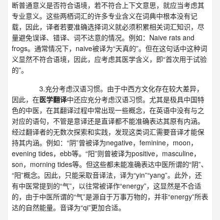
断普通意义是否符合语境，若不符合上下文意思，就应当考虑其
专业意义。这些两栖词汇的许多专业含义在词典中根本没有记
载，因此，译者若要准确选择词义就必须积累相关词汇知识，尽
量避免误译、错译、词不达意的情况。例如：Naive rats and
frogs。通常情况下，naive被译为“天真的”。但在这句话中这种词
义显然不符合语境，因此，应考虑其医学含义，即“首次用于试验
的”。
3.充分考虑汉语习惯。由于中西方文化存在较大差异，
因此，在
医学翻译
中还应充分考虑汉语习惯。尤其是极具中国特
色的中医，在其翻译过程中常出现一些概念，在英语中没有与之
对应的语句，不管是意译还是直译都不能准确表达其原有内涵。
经过翻译者的无数次探索和实践，发现这类词汇需要音译才能保
持其内涵。例如：“阴”曾被译为negative，feminine，moon，
evening tides，ebb等。“阳”则曾被译为positive，masculine，
son，morning tides等。但这些都未能准确表达中医所谓的“阴”、
“阳”概念。因此，只能采取音译法，译为“yin”“yang”。此外，还
有中医常提到的“气”，以往常被译作“energy”，这显然是不合适
的，由于中医所谓的“气”是源自于万事万物的，并非“energy”所表
达的自然能量。音译为“qi”更加合适。