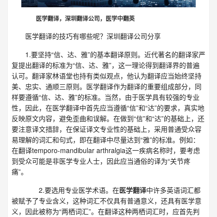
医学翻译，深圳翻译公司，医学中翻英
医学翻译的技巧有哪些呢？深圳翻译公司分享
1.要坚持“信、达、雅”的基本翻译原则。近代著名的翻译家严
复提出翻译的标准为“信、达、雅”，这一理论得到翻译界的普遍
认可。翻译家林语堂也持有类似观点，他认为翻译应当始终坚持
美、忠实、通顺三原则。医学翻译作为翻译的重要组成部分，同
样要遵循“信、达、雅”的标准。当然，由于医学具有较强的专业
性，因此，在医学翻译中首先应当遵循“信”和“达”的要求，真实地
反映原文内容，避免歪曲和误解。在做到“信”和“达”的基础上，还
要注意译文措辞，在保证译文专业性的基础上，采用普通受众容
易理解的词汇和句式，即在翻译中尽量达到“雅”的标准。例如：
在翻译temporo-mandibular arthralgia这一疾病名称时，要考虑
到受众可能是非医学专业人士，因此应当通俗的译为“关节疼
痛”。
2.要选用专业医学术语。在
医学翻译
中许多英语词汇都
被赋予了专业含义，这种词汇不仅具有普通意义，还具有医学意
义，因此被称为“两栖词汇”。在翻译这种两栖词汇时，应首先判