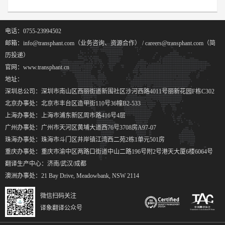
电话：0755-23994502
邮箱：info@transphant.com（业务咨询、资源合作） / careers@transphant.com（简
历投递）
官网：www.transphant.cn
地址：
深圳总公司：深圳市南山区西丽街道新围社区沙河西路4011号丽新花园F栋C302
北京办事处：北京市丰台区造甲街110号36幢B2-533
上海办事处：上海市浦东新区周市路416号4层
广州办事处：广州市天河区黄埔大道西76号3708房A97-07
珠海办事处：珠海市斗门区井岸镇江湾西二苑2栋1单元501房
重庆办事处：重庆市渝中区两路口街道中山二路196号附2号港天大厦6楼6064号
翻译生产中心：济南/武汉/成都
澳洲办事处：21 Bay Drive, Meadowbank, NSW 2114
微信扫码关注
译象翻译公众号