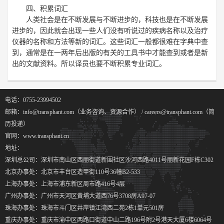
四、积累词汇
人类社会是在不断发展与不断进步的，科技也是在不断发展
进步的，因此就会出现一些人们没有听说过的疾病名称以及治疗
仪器的名称和方法等新的词汇。这些词汇一般都很难在字典中查
到，通常是在一两年后出版的有关的工具书中才能查到或者是新
出的文献资料。所以译员也要不断积累专业词汇。
电话：0755-23994502
邮箱：info@transphant.com（业务咨询、资源合作） / careers@transphant.com（简
历投递）
官网：www.transphant.cn
地址：
深圳总公司：深圳市南山区西丽街道新围社区沙河西路4011号丽新花园F栋C302
北京办事处：北京市丰台区造甲街110号36幢B2-533
上海办事处：上海市浦东新区周市路416号4层
广州办事处：广州市天河区黄埔大道西76号3708房A97-07
珠海办事处：珠海市斗门区井岸镇江湾西二苑2栋1单元501房
重庆办事处：重庆市渝中区两路口街道中山二路196号附2号港天大厦6楼6064号