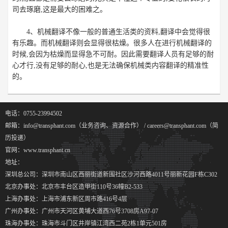
司去琢磨,这是最大的困难之。
4、
机械翻译
不像一般的普通生活类的资料,翻译中会觉得很
有乐趣。而机械翻译则会显得很枯燥。很多人在进行机械翻译的
时候,会因为枯燥而显得急不可耐。因此需要翻译人员有足够的耐
心才行,没有足够的耐心,也是无法确保机械类内容翻译的精准性
的。
电话：0755-23994502
邮箱：info@transphant.com（业务咨询、资源合作） / careers@transphant.com（简
历投递）
官网：www.transphant.cn
地址：
深圳总公司：深圳市南山区西丽街道新围社区沙河西路4011号丽新花园F栋C302
北京办事处：北京市丰台区造甲街110号36幢B2-533
上海办事处：上海市浦东新区周市路416号4层
广州办事处：广州市天河区黄埔大道西76号3708房A97-07
珠海办事处：珠海市斗门区井岸镇江湾西二苑2栋1单元501房