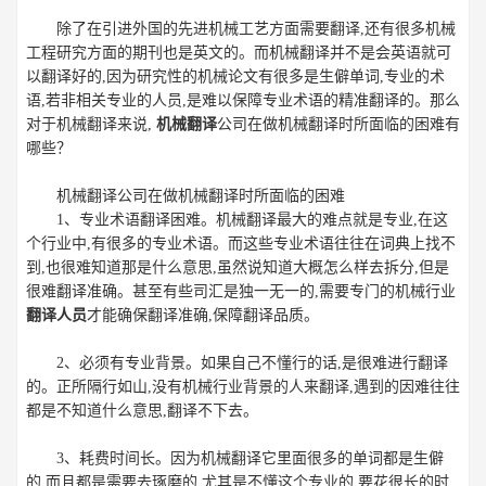
除了在引进外国的先进机械工艺方面需要翻译,还有很多机械
工程研究方面的期刊也是英文的。而机械翻译并不是会英语就可
以翻译好的,因为研究性的机械论文有很多是生僻单词,专业的术
语,若非相关专业的人员,是难以保障专业术语的精准翻译的。那么
对于机械翻译来说,
机械翻译
公司在做机械翻译时所面临的困难有
哪些？
机械
翻译公司
在做机械翻译时所面临的困难
1、专业术语翻译困难。机械翻译最大的难点就是专业,在这
个行业中,有很多的专业术语。而这些专业术语往往在词典上找不
到,也很难知道那是什么意思,虽然说知道大概怎么样去拆分,但是
很难翻译准确。甚至有些司汇是独一无一的,需要专门的机械行业
翻译人员
才能确保翻译准确,保障翻译品质。
2、必须有专业背景。如果自己不懂行的话,是很难进行翻译
的。正所隔行如山,没有机械行业背景的人来翻译,遇到的因难往往
都是不知道什么意思,翻译不下去。
3、耗费时间长。因为机械翻译它里面很多的单词都是生僻
的,而且都是需要去琢磨的,尤其是不懂这个专业的,要花很长的时