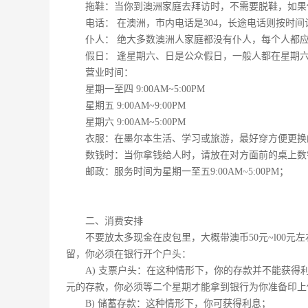
拖鞋：当你到澳洲家庭去拜访时，不需要脱鞋，如果
电话： 在澳洲，市内电话是304，长途电话则按时间
仆人： 绝大多数澳洲人家庭都没有仆人，每个人都
假日： 逢星期六、日是公众假日，一般人都在星期
营业时间：
星期一至四 9:00AM~5:00PM
星期五 9:00AM~9:00PM
星期六 9:00AM~5:00PM
衣服：在墨尔本生活、学习或旅游，最好穿方便更换
数钱时：当你拿钱给人时，请放在对方面前的桌上数
邮政：服务时间为星期一至五9:00AM~5:00PM；
二、消费安排
不要放太多现金在皮包里，大概带澳币50元~l00
留，你必须在银行开个户头：
A) 支票户头：在这种情形下，你的存款并不能获得
元的存款，你必须等二个星期才能拿到银行为你准备印上
B) 储蓄存款：这种情形下，你可获得利息；