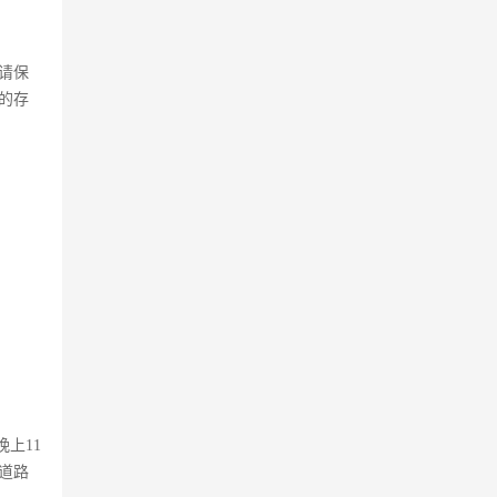
请保
的存
上11
道路