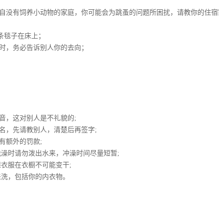
自没有饲养小动物的家庭，你可能会为跳蚤的问题所困扰，请教你的住宿
条毯子在床上；
时，务必告诉别人你的去向；
音，这对别人是不礼貌的;
名，先请教别人，清楚后再签字;
有额外的罚款;
洗澡时请勿泼出水来，冲澡时间尽量短暂;
衣服在衣橱不可能变干;
来洗，包括你的内衣物。