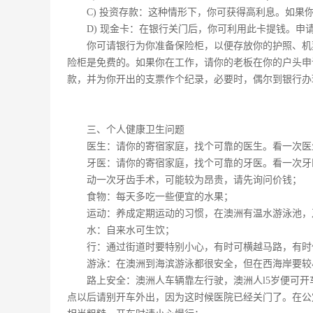
C) 投资存款：这种情形下，你可获得高利息。如果
D) 现金卡：在银行关门后，你可利用此卡提钱。申
你可请银行为你准备保险柜，以便存放你的护照、机
险柜是免费的。如果你在工作，请你的老板在你的户头申
款，并为你开出的支票作个纪录，必要时，偶尔到银行办
三、个人健康卫生问题
医生：请你的寄宿家庭，找个可靠的医生。看一次医
牙医：请你的寄宿家庭，找个可靠的牙医。看一次牙
动一次牙齿手术，可能较为昂贵，请先询问价钱；
食物：每天多吃一些便宜的水果；
运动：养成定期运动的习惯，在澳洲有温水游泳池，
水：自来水可生饮；
行：通过街道时要特别小心，有时可横越马路，有时
游泳：在澳洲到海滨游泳都很安全，但在西海岸要较
路上安全：澳洲人车辆靠左行驶，澳洲人l5岁便可开
点以后请别开车外出，因为这时候医院已经关门了。在公