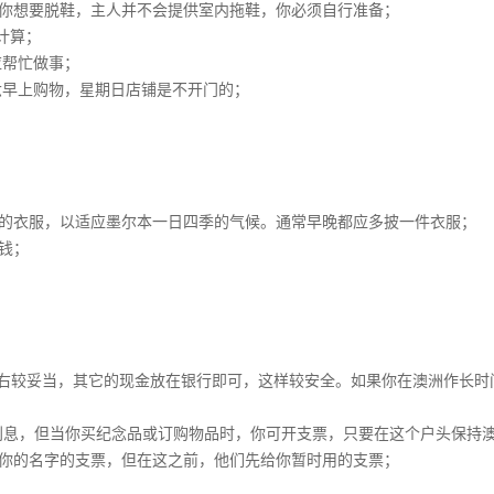
你想要脱鞋，主人并不会提供室内拖鞋，你必须自行准备；
计算；
应帮忙做事；
六早上购物，星期日店铺是不开门的；
的衣服，以适应墨尔本一日四季的气候。通常早晚都应多披一件衣服；
钱；
元左右较妥当，其它的现金放在银行即可，这样较安全。如果你在澳洲作长时
利息，但当你买纪念品或订购物品时，你可开支票，只要在这个户头保持澳币
你的名字的支票，但在这之前，他们先给你暂时用的支票；