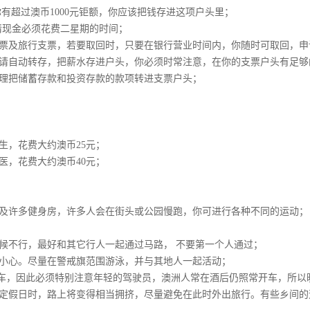
你有超过澳币1000元钜额，你应该把钱存进这项户头里；
请现金必须花费二星期的时间；
票及旅行支票，若要取回时，只要在银行营业时间内，你随时可取回，申
请自动转存，把薪水存进户头，你必须时常注意，在你的支票户头有足够
理把储蓄存款和投资存款的款项转进支票户头；
生，花费大约澳币25元；
医，花费大约澳币40元；
及许多健身房，许多人会在街头或公园慢跑，你可进行各种不同的运动；
候不行，最好和其它行人一起通过马路， 不要第一个人通过；
小心。尽量在警戒旗范围游泳，并与其地人一起活动；
车，因此必须特别注意年轻的驾驶员，澳洲人常在酒后仍照常开车，所以晚
定假日时，路上将变得相当拥挤，尽量避免在此时外出旅行。有些乡间的