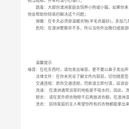
相当粗糙，开车时请小心慢行；
跳蚤：大部份澳洲家庭会饲养小狗或小猫，如果你来
他会帮助你轻易的解决这个问题；
保暖：在冬天必须穿温暖衣物(羊毛衣最好)，多加几
危险：在澳洲警察并不多，所以当你外出晚归或旅游
温馨提示:
噪音：在吃东西时，请勿发出噪音，更不要以鼻子发出声
法律文件：在你未完全了解文件内容前，切勿随意签
交通违规：若你交通违规，罚款请立即付清，延误会
洗澡： 在澳洲通常浴室的地板是不吸水的，因此，
晾衣： 请在室外把衣物晾干后再放进衣橱，在澳洲湿
洗衣： 招待家庭的主人希望你所有的衣物都能拿出