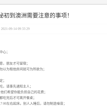
秘初到澳洲需要注意的事项！
2021-09-14 09:33:29
中心；
同意，朋友才可留宿；
勿以为租他房间就可为所欲为；
定；
吃，请事先通知主人；
，他们希望你能负担自己的花费；
都吃完后才可离开餐桌；
上7:00左右起床。别人入睡后，请勿制造噪音；