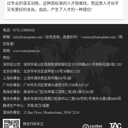
过专业的语言训练，这种高标准的人才很难找，而这类人才似乎
又有更好的去处。由此，产生了人才的一种错位!
电话：0755-23994502
邮箱：info@transphant.com（业务咨询、资源合作） / careers@transphant.com（简
历投递）
官网：www.transphant.cn
地址：
深圳总公司：深圳市南山区西丽街道新围社区沙河西路4011号丽新花园F栋C302
北京办事处：北京市丰台区造甲街110号36幢B2-533
上海办事处：上海市浦东新区周市路416号4层
广州办事处：广州市天河区黄埔大道西76号3708房A97-07
珠海办事处：珠海市斗门区井岸镇江湾西二苑2栋1单元501房
重庆办事处：重庆市渝中区两路口街道中山二路196号附2号港天大厦6楼6064号
翻译生产中心：济南/武汉/成都
澳洲办事处：21 Bay Drive, Meadowbank, NSW 2114
微信扫码关注