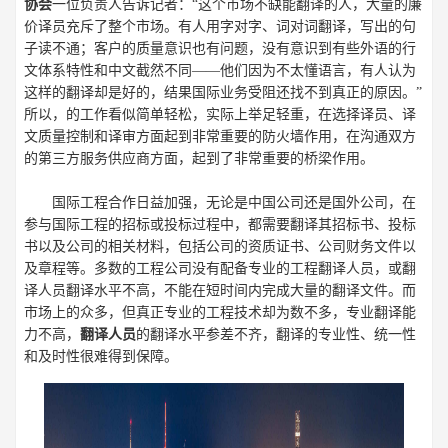
协会
一位负责人告诉记者：“这个市场不缺能翻译的人，大量的廉
价译员充斥了整个市场。有人用字对字、词对词翻译，写出的句
子读不通；客户的质量意识也有问题，没有意识到有些外语的行
文体系特性和中文截然不同——他们因为不太懂语言，有人认为
这样的翻译却是好的，结果国际业务受阻还找不到真正的原因。”
所以，的工作看似简单轻松，实际上举足轻重，在选择译员、译
文质量控制和译审方面起到非常重要的防火墙作用，在沟通双方
的第三方服务供应商方面，起到了非常重要的桥梁作用。
国际工程合作日益加强，无论是中国公司还是国外公司，在
参与国际工程的招标或投标过程中，都需要翻译其招标书、投标
书以及公司的相关材料，包括公司的资质证书、公司财务文件以
及章程等。多数的工程公司没有配备专业的工程翻译人员，或翻
译人员翻译水平不高，不能在短时间内完成大量的翻译文件。而
市场上的众多，但真正专业的工程技术却为数不多，专业翻译能
力不高，
翻译人员
的翻译水平参差不齐，翻译的专业性、统一性
和及时性很难得到保障。