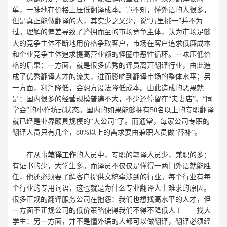
单，一味地在价格上压低翻译成本。岂不知，懂外语的人很多，
但是真正能做翻译的人，其实少之又少，说“万里挑一”并不为
过。理解的偏差导致了蜂拥而至的市场竞争主体，认为市场足够
大的竞争主体不断地用价格争取客户，市场在客户追求低廉成本
和企业竞争主体追求提高营业额的怪圈中恶性循环。一味压低价
格的后果：一方面，就是很多优秀的译员离开翻译行业，由此造
成了优秀翻译人才的流失，进而影响到翻译市场的整体水平；另
一方面，利润降低，会想方设法降低成本。由此造成的恶果就
是：国内很多的经营规模普遍不大，不少还停留在“夫妻店”、“同
学会”的小作坊式状态。国内的如果能够拥有50名以上的专职翻译
就已经是业界颇具规模的“大公司”了。而通常，每家公司专职的
翻译人员只有几个，80%以上的需求要由兼职人员做“替补”。
在从事
笔译工作
的人员中，专职的笔译人员少，兼职的多：
有证书的少，大学生多。而译员不仅仅是懂得一两门外语就能胜
任，他还必须要了解客户提供文稿牵涉到的行业。每个行业有每
个行业的专用词语，这也就是为什么专业翻译人士难求的原因。
很多正规的翻译服务公司在抱怨：我们也想找高水平的人才，但
一方面不正规公司的低价策略使得我们不得不降低人工——找大
学生：另一方面，并不是懂外语的人都可以做翻译，翻译必须经