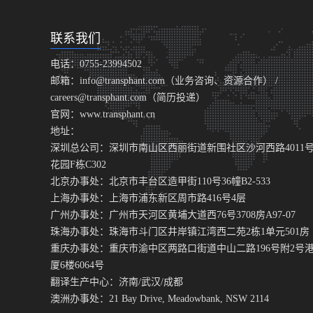
联系我们
电话：0755-23994502
邮箱：info@transphant.com（业务咨询、资源合作） /
careers@transphant.com（简历投递）
官网：www.transphant.cn
地址：
深圳总公司：深圳市南山区西丽街道新围社区沙河西路4011
花园F栋C302
北京办事处：北京市丰台区造甲街110号36幢B2-533
上海办事处：上海市浦东新区周市路416号4层
广州办事处：广州市天河区黄埔大道西76号3708房A97-07
珠海办事处：珠海市斗门区井岸镇江湾西二苑2栋1单元501房
重庆办事处：重庆市渝中区两路口街道中山二路196号附2号
厦6楼6064号
翻译生产中心：济南/武汉/成都
澳洲办事处：21 Bay Drive, Meadowbank, NSW 2114