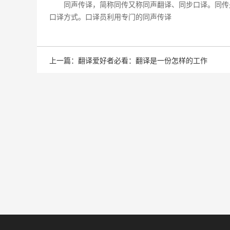
同声传译，简称同传又称同声翻译、同步口译。同传
口译方式。口译员利用专门的同声传译
上一篇：翻译爱好者必看：翻译是一份怎样的工作