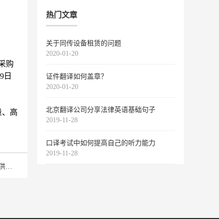
热门文章
关于同传设备租赁的问题
2020-01-20
采购
9日
证件翻译如何盖章？
2020-01-20
北京翻译公司分享法律英语基础句子
量、高
2019-11-28
口译考试中如何提高自己的听力能力
2019-11-28
下一篇：译象翻译为上海海王医疗器械集团有限公司提供中英同传服务