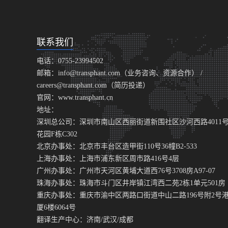
联系我们
电话：0755-23994502
邮箱：info@transphant.com（业务咨询、资源合作） /
careers@transphant.com（简历投递）
官网：www.transphant.cn
地址：
深圳总公司：深圳市南山区西丽街道新围社区沙河西路4011
花园F栋C302
北京办事处：北京市丰台区造甲街110号36幢B2-533
上海办事处：上海市浦东新区周市路416号4层
广州办事处：广州市天河区黄埔大道西76号3708房A97-07
珠海办事处：珠海市斗门区井岸镇江湾西二苑2栋1单元501房
重庆办事处：重庆市渝中区两路口街道中山二路196号附2号
厦6楼6064号
翻译生产中心：济南/武汉/成都