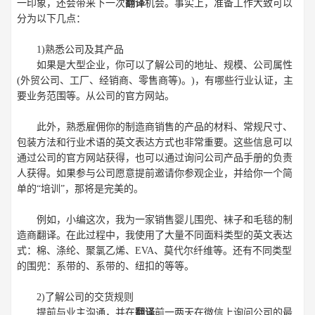
一印象，还会带来下一次
翻译
机会。事实上，准备工作大致可以
分为以下几点：
1)熟悉公司及其产品
如果是大型企业，你可以了解公司的地址、规模、公司属性
(外贸公司、工厂、经销商、零售商等)。)，有哪些行业认证，主
要业务范围等。从公司的官方网站。
此外，熟悉雇佣你的制造商销售的产品的材料、常规尺寸、
包装方法和行业术语的英文表达方式也非常重要。这些信息可以
通过公司的官方网站获得，也可以通过询问公司产品手册的负责
人获得。如果参与公司愿意提前邀请你参观企业，并给你一个简
单的“培训”，那将是完美的。
例如，小编这次，我为一家销售婴儿围兜、袜子和毛毯的制
造商翻译。在此过程中，我使用了大量不同面料类型的英文表达
式：棉、涤纶、聚氯乙烯、EVA、莫代尔纤维等。还有不同类型
的围兜：系带的、系带的、纽扣的等等。
2)了解公司的交货规则
提前与业主沟通，并在
翻译
前一两天在微信上询问公司的最