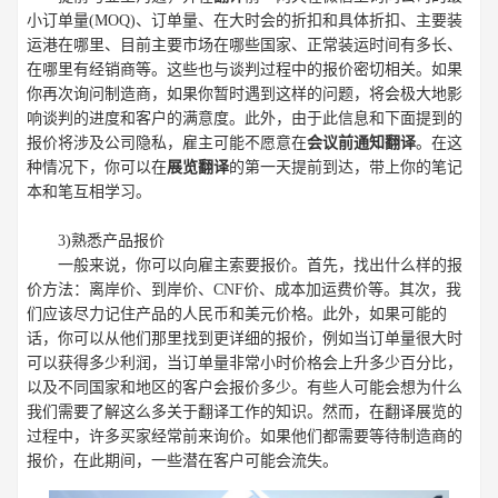
小订单量(MOQ)、订单量、在大时会的折扣和具体折扣、主要装
运港在哪里、目前主要市场在哪些国家、正常装运时间有多长、
在哪里有经销商等。这些也与谈判过程中的报价密切相关。如果
你再次询问制造商，如果你暂时遇到这样的问题，将会极大地影
响谈判的进度和客户的满意度。此外，由于此信息和下面提到的
报价将涉及公司隐私，雇主可能不愿意在
会议前通知翻译
。在这
种情况下，你可以在
展览翻译
的第一天提前到达，带上你的笔记
本和笔互相学习。
3)熟悉产品报价
一般来说，你可以向雇主索要报价。首先，找出什么样的报
价方法：离岸价、到岸价、CNF价、成本加运费价等。其次，我
们应该尽力记住产品的人民币和美元价格。此外，如果可能的
话，你可以从他们那里找到更详细的报价，例如当订单量很大时
可以获得多少利润，当订单量非常小时价格会上升多少百分比，
以及不同国家和地区的客户会报价多少。有些人可能会想为什么
我们需要了解这么多关于翻译工作的知识。然而，在翻译展览的
过程中，许多买家经常前来询价。如果他们都需要等待制造商的
报价，在此期间，一些潜在客户可能会流失。