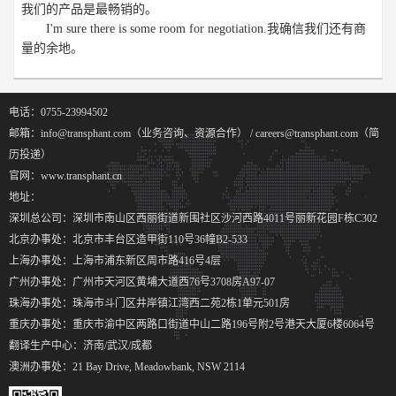
我们的产品是最畅销的。
I'm sure there is some room for negotiation.我确信我们还有商
量的余地。
电话：0755-23994502
邮箱：info@transphant.com（业务咨询、资源合作） / careers@transphant.com（简
历投递）
官网：www.transphant.cn
地址：
深圳总公司：深圳市南山区西丽街道新围社区沙河西路4011号丽新花园F栋C302
北京办事处：北京市丰台区造甲街110号36幢B2-533
上海办事处：上海市浦东新区周市路416号4层
广州办事处：广州市天河区黄埔大道西76号3708房A97-07
珠海办事处：珠海市斗门区井岸镇江湾西二苑2栋1单元501房
重庆办事处：重庆市渝中区两路口街道中山二路196号附2号港天大厦6楼6064号
翻译生产中心：济南/武汉/成都
澳洲办事处：21 Bay Drive, Meadowbank, NSW 2114