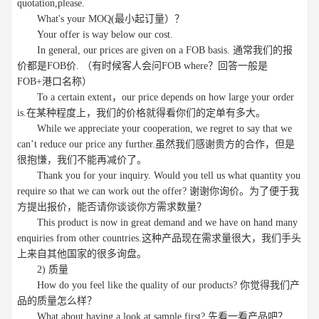
quotation,please.
What's your MOQ(最小起订量）？
Your offer is way below our cost.
In general, our prices are given on a FOB basis. 通常我们的报
价都是FOB价. （有时候客人会问FOB where？回答一般是
FOB+港口名称）
To a certain extent，our price depends on how large your order
is.在某种程度上，我们的价格就得看你们的定单有多大。
While we appreciate your cooperation, we regret to say that we
can’t reduce our price any further.虽然我们感谢贵方的合作，但是
很抱慊，我们不能再减价了。
Thank you for your inquiry. Would you tell us what quantity you
require so that we can work out the offer? 谢谢你询价。为了便于我
方提出报价，能否请你谈谈你方需求数量？
This product is now in great demand and we have on hand many
enquiries from other countries.这种产品现在需求量很大，我们手头
上来自其他国家的很多询盘。
2) 质量
How do you feel like the quality of our products? 你觉得我们产
品的质量怎么样？
What about having a look at sample first? 先看一看产品吧？