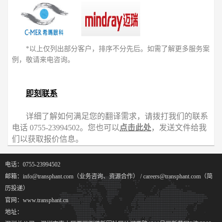
*以上仅列出部分客户，排序不分先后。如需了解更多服务案
例，敬请来电咨询。
即刻联系
详细了解如何满足您的翻译需求，请拨打我们的联系
电话 0755-23994502。您也可以
点击此处
，发送文件给我
们以获取报价信息。
电话：0755-23994502
邮箱：info@transphant.com（业务咨询、资源合作） / careers@transphant.com（简
历投递）
官网：www.transphant.cn
地址：